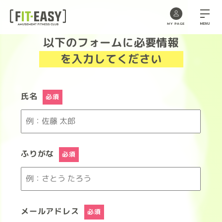
MENU
MY PAGE
以下のフォームに必要情報
Skip
to
を入力してください
the
content
氏名
必須
ふりがな
必須
メールアドレス
必須