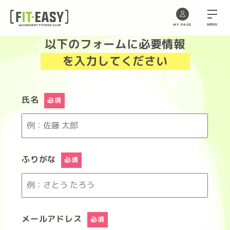
MENU
MY PAGE
以下のフォームに必要情報
Skip
to
を入力してください
the
content
氏名
必須
ふりがな
必須
メールアドレス
必須