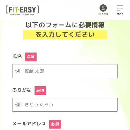
MENU
MY PAGE
以下のフォームに必要情報
Skip
to
を入力してください
the
content
氏名
必須
ふりがな
必須
メールアドレス
必須