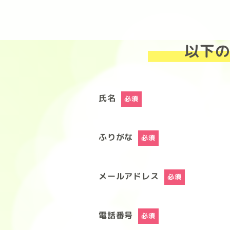
Skip
以下
to
the
content
氏名
必須
ふりがな
必須
メールアドレス
必須
電話番号
必須