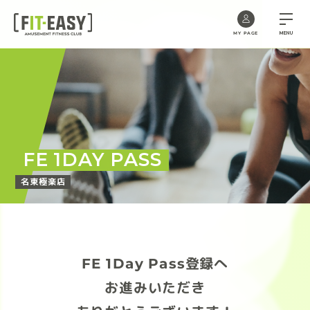
MENU
MY PAGE
Skip
to
the
content
FE 1DAY PASS
名東極楽店
FE 1Day Pass登録へ
お進みいただき