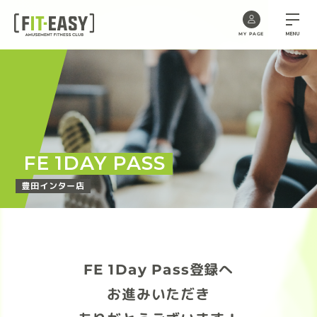
MENU
MY PAGE
Skip
to
the
content
FE 1DAY PASS
豊田インター店
FE 1Day Pass登録へ
お進みいただき