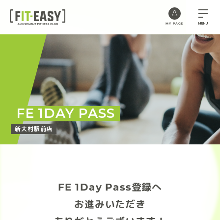
MENU
MY PAGE
Skip
to
the
content
FE 1DAY PASS
新大村駅前店
FE 1Day Pass登録へ
お進みいただき