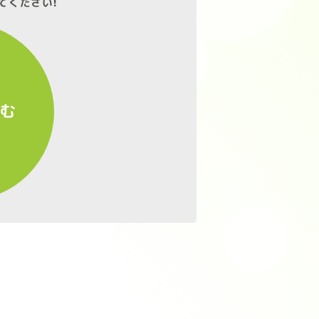
てください!
進む