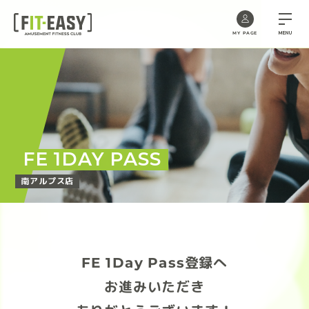
MENU
MY PAGE
Skip
to
the
content
FE 1DAY PASS
南アルプス店
FE 1Day Pass登録へ
お進みいただき