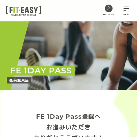
MENU
MY PAGE
Skip
to
the
content
FE 1DAY PASS
弘前城東店
FE 1Day Pass登録へ
お進みいただき