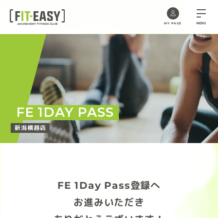
MENU
MY PAGE
Skip
to
the
content
FE 1DAY PASS
新潟横越店
FE 1Day Pass登録へ
お進みいただき