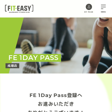
MENU
MY PAGE
Skip
to
the
content
FE 1DAY PASS
成増店
FE 1Day Pass登録へ
お進みいただき