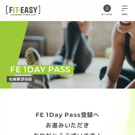
MENU
MY PAGE
Skip
to
the
content
FE 1DAY PASS
松阪駅部田店
FE 1Day Pass登録へ
お進みいただき