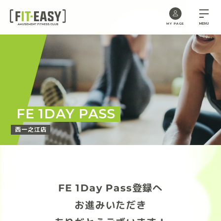
MENU
MY PAGE
Skip
to
the
content
FE 1DAY PASS
西一之江店
FE 1Day Pass登録へ
お進みいただき