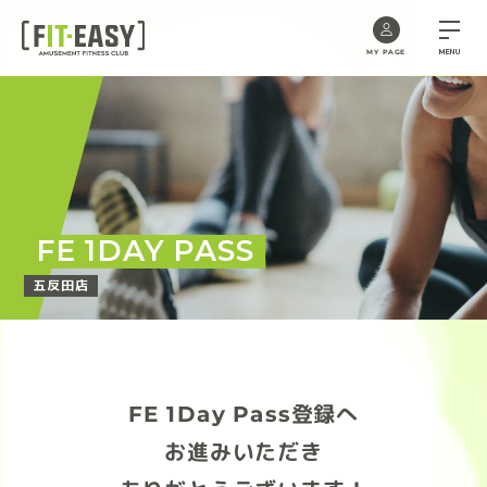
MENU
MY PAGE
Skip
to
the
content
FE 1DAY PASS
五反田店
FE 1Day Pass登録へ
お進みいただき