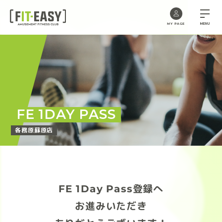
MENU
MY PAGE
Skip
to
the
content
FE 1DAY PASS
各務原蘇原店
FE 1Day Pass登録へ
お進みいただき