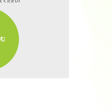
てください!
進む