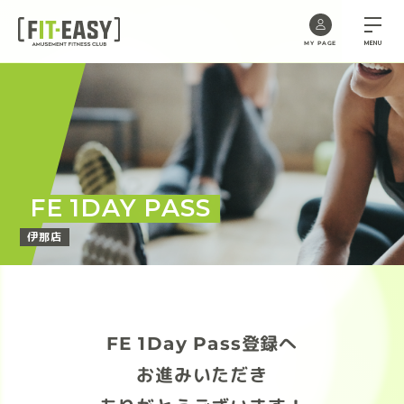
MENU
MY PAGE
Skip
to
the
content
FE 1DAY PASS
伊那店
FE 1Day Pass登録へ
お進みいただき