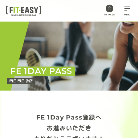
MENU
MY PAGE
Skip
to
the
content
FE 1DAY PASS
四日市日永店
FE 1Day Pass登録へ
お進みいただき