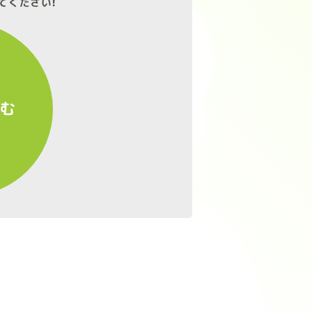
てください!
進む