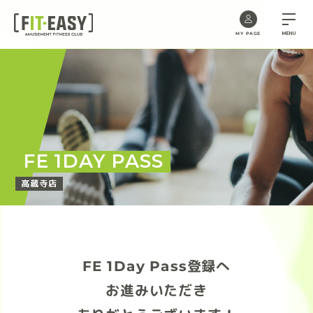
MENU
MY PAGE
Skip
to
the
content
FE 1DAY PASS
高蔵寺店
FE 1Day Pass登録へ
お進みいただき