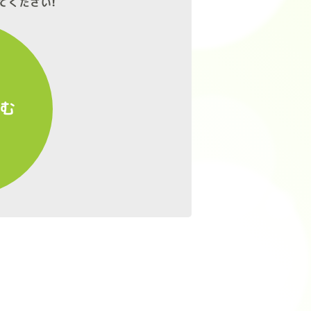
てください!
進む