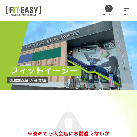
MENU
MY PAGE
Skip
to
the
content
フィットイージー
美濃加茂店 入会登録
※改めてご入会店にお間違えないか