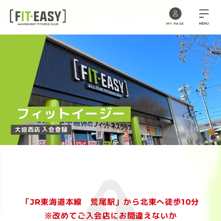
MENU
MY PAGE
Skip
to
the
content
フィットイージー
大垣西店 入会登録
「JR東海道本線 荒尾駅」から北東へ徒歩10分
※改めてご入会店にお間違えないか