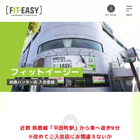
MENU
MY PAGE
Skip
to
the
content
フィットイージー
鈴鹿ハンター店 入会登録
近鉄 鈴鹿線「平田町駅」から東へ徒歩9分
※改めてご入会店にお間違えないか