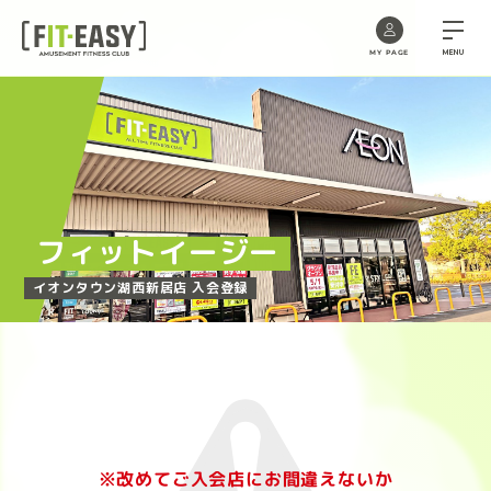
MENU
MY PAGE
Skip
to
the
content
フィットイージー
イオンタウン湖西新居店 入会登録
※改めてご入会店にお間違えないか