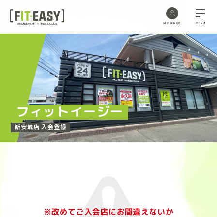
MENU
MY PAGE
Skip
to
the
content
フィットイージー
新安城店 入会登録
※改めてご入会店にお間違えないか