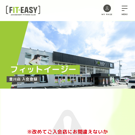
MENU
MY PAGE
Skip
to
the
content
フィットイージー
豊川店 入会登録
※改めてご入会店にお間違えないか