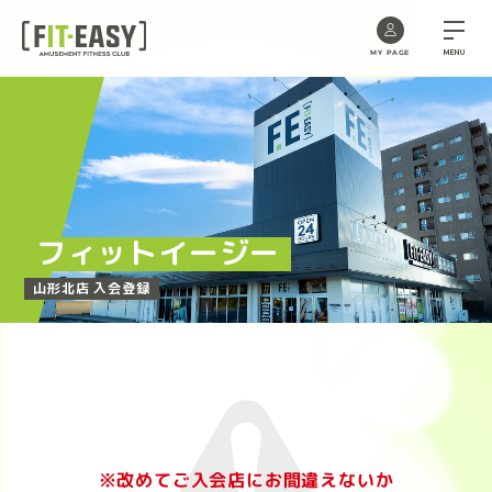
MENU
MY PAGE
Skip
to
the
content
フィットイージー
山形北店 入会登録
※改めてご入会店にお間違えないか