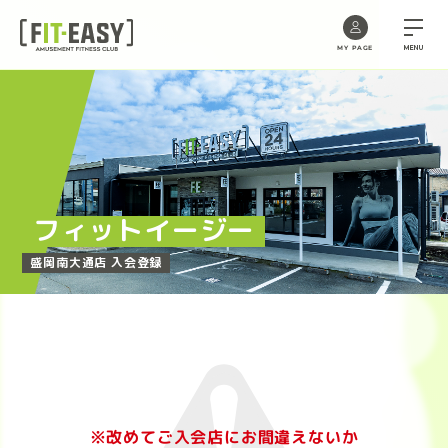
MENU
MY PAGE
Skip
to
the
content
フィットイージー
盛岡南大通店 入会登録
※改めてご入会店にお間違えないか