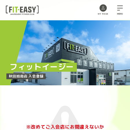
MENU
MY PAGE
Skip
to
the
content
フィットイージー
秋田旭南店 入会登録
※改めてご入会店にお間違えないか