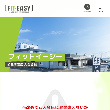
MENU
MY PAGE
Skip
to
the
content
フィットイージー
岐阜河渡店 入会登録
※改めてご入会店にお間違えないか