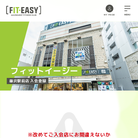
MENU
MY PAGE
Skip
to
the
content
フィットイージー
藤沢駅前店 入会登録
※改めてご入会店にお間違えないか