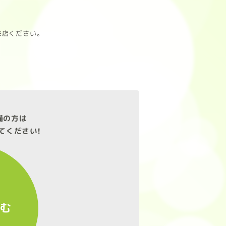
。
来店ください。
備の方は
てください!
進む