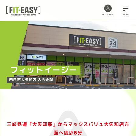
MENU
MY PAGE
Skip
to
the
content
フィットイージー
四日市大矢知店 入会登録
三岐鉄道「大矢知駅」からマックスバリュ大矢知店方
面へ徒歩8分