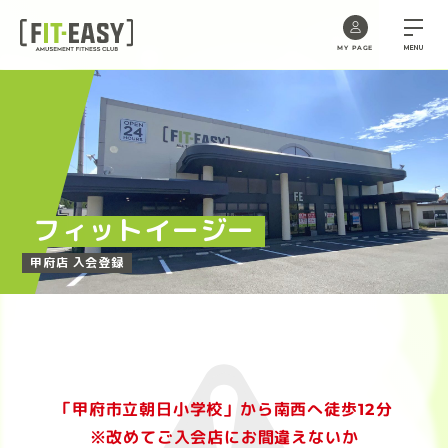
MENU
MY PAGE
Skip
to
the
content
フィットイージー
甲府店 入会登録
「甲府市立朝日小学校」から南西へ徒歩12分
※改めてご入会店にお間違えないか