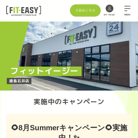
入会はこちら
MENU
MY PAGE
Skip
to
the
content
フィットイージー
徳島石井店
実施中のキャンペーン