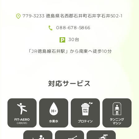
究極のプロテインが完成しました！
ため
活用
779-3233 徳島県名西郡石井町石井字石井502-1
FIT-EASYに入会してお得にプロテイ
合わ
088-678-5866
ンを購入しよう！
頑
30台
ただ今！F.E会員様限定！
例：
「JR徳島線石井駅」から南東へ徒歩10分
4/30(木)まで先行予約受付中!!
72,
※経
先行予約なら
あり
通常 6,264円(税込) → 4,889円(税込)
対応サービス
さらに…
幅
送料無料!!
女性
柔軟
トレーニング後のご褒美にはもちろ
ん、
【応
仕事の合間やリラックスタイムにも寄
掲載
り添う3つのフレーバーをご用意
「フ