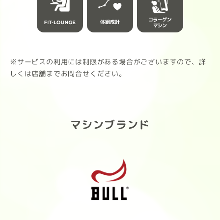
ルト
チョコレート（ナッツ風味）
す。
芳醇なカカオと香ばしいナッツの贅沢
な満足感。
皆様
※サービスの利用には制限がある場合がございますので、詳
ストロベリー
しくは店舗までお問合せください。
摘みたてのようなみずみずしい果実感
と華やかな香り。
抹茶
マシンブランド
甘すぎず後味スッキリ。心を整える落
ち着いた風味。
1袋900g / タンパク質21g（1食分）
ダマになりにくく、ストレスフリーな
飲み心地をぜひ体感してください。