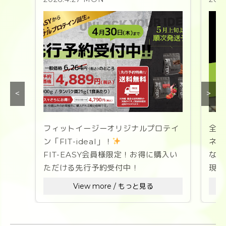
<
>
フィットイージーオリジナルプロテイ
全国
ン「FIT-ideal」！
ネス
FIT-EASY会員様限定！お得に購入い
なた
ただける先行予約受付中！
現在
を募
View more / もっと見る
「理想のなりたい自分」への道のりを
彩る、
ス
美味しさと溶けやすさを徹底追求した
1セ