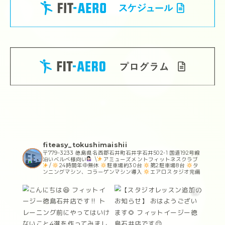
fiteasy_tokushimaishii
〒779-3233 徳島県名西郡石井町石井字石井502-1 国道192号線
沿いベルべ様向い
\
アミューズメントフィットネスクラブ
/
24時間年中無休
駐車場約30台
‪
‬第2駐車場8台
タ
ンニングマシン、コラーゲンマシン導入
エアロスタジオ完備