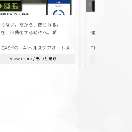
>
迷わない。だから、変われる。」
「迷わない。だか
康を、自動化する時代へ。
健康を、自動化す
T-EASYの「AIヘルスケアオートメー
FIT-EASYの「
ョン」なら、
ション」なら、
View more / もっと見る
View mor
動・食事・睡眠の管理に、もうあなた
運動・食事・睡眠
貴重な時間は使いません。
の貴重な時間は使
【睡眠】寝ている間もシームレス管
【食事】撮るだ
写真を撮るだけで
マートウォッチ等のウェアラブル端末
ーを記録し「なり
連携し、睡眠時間を可視化。運動・食
PFCバランスを提
・睡眠の「三位一体」であなたをサポ
ト。
頑張るのは、記録