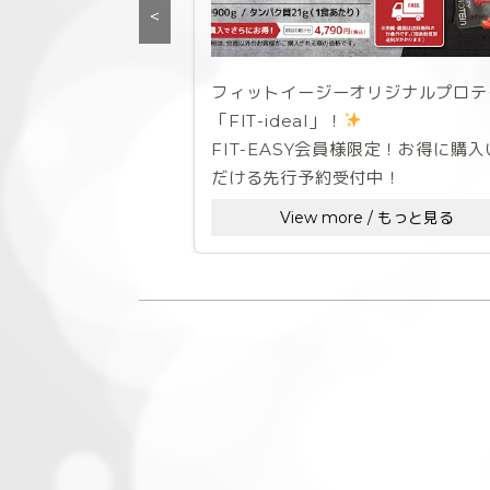
<
フィットイージーオリジナルプロテ
「FIT-ideal」！
FIT-EASY会員様限定！お得に購入
だける先行予約受付中！
View more / もっと見る
「理想のなりたい自分」への道のり
る、
美味しさと溶けやすさを徹底追求し
極のプロテインが完成しました！
FIT-EASYに入会してお得にプロテ
を購入しよう！
ただ今！F.E会員様限定！