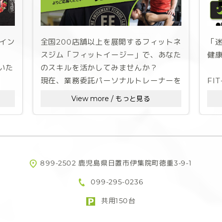
イン
全国200店舗以上を展開するフィットネ
「
スジム「フィットイージー」で、あなた
健
いた
のスキルを活かしてみませんか？
現在、業務委託パーソナルトレーナーを
FI
募集しております。
シ
View more / もっと見る
を彩
運
スケジュールは自由に調整可能
の
た究
1セッション（60分）単位の予約制のた
め、土日中心の稼働やスキマ時間の活用
など、ご自身のライフスタイルに合わせ
理
899-2502 鹿児島県日置市伊集院町徳重3-9-1
イン
た働き方が可能です。
ス
099-295-0236
と
頑張りが収入に直結
事
共用150台
例：月24セッション実施の場合、月収
ー