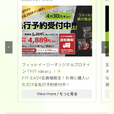
<
>
フィットイージーオリジナルプロテイ
全国
ン「FIT-ideal」！
ネス
FIT-EASY会員様限定！お得に購入い
なた
ただける先行予約受付中！
現在
を募
View more / もっと見る
「理想のなりたい自分」への道のりを
彩る、
ス
美味しさと溶けやすさを徹底追求した
1セ