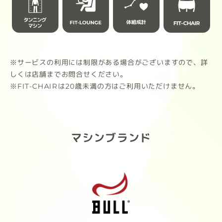
ルト
チョコレート（ナッツ風味）
す。
芳醇なカカオと香ばしいナッツの贅沢
な満足感。
皆様
※サービスの利用には制限がある場合がございますので、詳
ストロベリー
しくは店舗までお問合せください。
摘みたてのようなみずみずしい果実感
※FIT-CHAIRは20歳未満の方はご利用いただけません。
と華やかな香り。
抹茶
甘すぎず後味スッキリ。心を整える落
マシンブランド
ち着いた風味。
1袋900g / タンパク質21g（1食分）
ダマになりにくく、ストレスフリーな
飲み心地をぜひ体感してください。