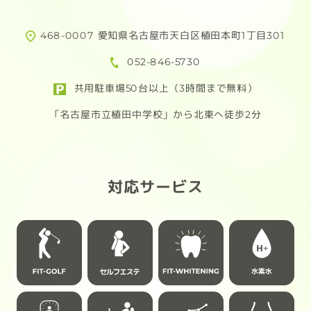
究極のプロテインが完成しました！
ため
活用
468-0007 愛知県名古屋市天白区植田本町1丁目301
FIT-EASYに入会してお得にプロテイ
合わ
052-846-5730
ンを購入しよう！
頑
共用駐車場50台以上（3時間まで無料）
ただ今！F.E会員様限定！
例：
「名古屋市立植田中学校」から北東へ徒歩2分
4/30(木)まで先行予約受付中!!
72,
※経
先行予約なら
あり
通常 6,264円(税込) → 4,889円(税込)
対応サービス
さらに…
幅
送料無料!!
女性
柔軟
トレーニング後のご褒美にはもちろ
ん、
【応
仕事の合間やリラックスタイムにも寄
掲載
り添う3つのフレーバーをご用意
「フ