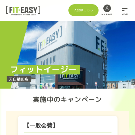
入会はこちら
MENU
MY PAGE
Skip
to
the
content
フィットイージー
天白植田店
実施中のキャンペーン