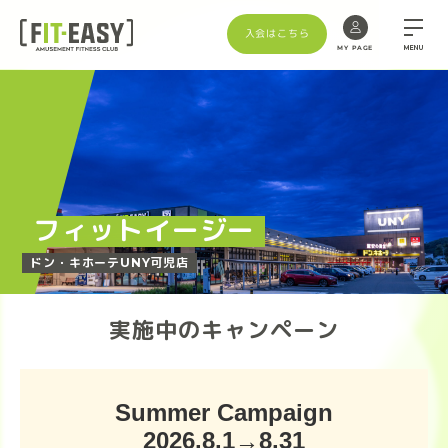
入会はこちら
MENU
MY PAGE
Skip
to
the
content
フィットイージー
ドン・キホーテUNY可児店
実施中のキャンペーン