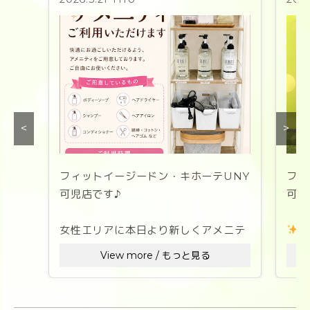
<
>
フィットイージードン・キホーテUNY
フィ
可児店です♪
可児
女性エリアに本日より新しくアメニテ
よ
ィコーナーを設置しました
View more / もっと見る
この
トレーニング
後も快適に過ごして頂
リア
けますように♡
フレ