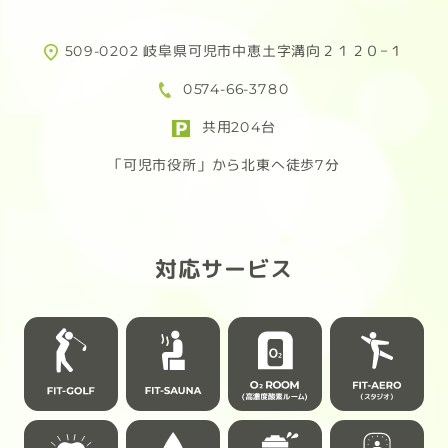
設置時間
女
509-0202 岐阜県可児市中恵土字溝向２１２０−１
朝11時00分〜夜19時00分迄
「フ
0574-66-3780
爽や
※皆様が気持ち良くご利用頂けるよう
香り
共用204台
ルールを守ってのご使用をお願いしま
「可児市役所」から北東へ徒歩7分
す
男
「箱
落ち
対応サービス
トレ
少し
空間
ぜひ
快適