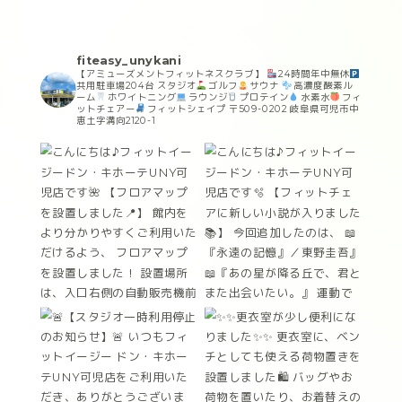
fiteasy_unykani
【アミューズメントフィットネスクラブ】
24時間年中無休
共用駐車場204台
スタジオ
ゴルフ
サウナ
高濃度酸素ル
ーム
ホワイトニング
ラウンジ
プロテイン
水素水
フィ
ットチェアー
フィットシェイプ
〒509-0202
岐阜県可児市中
恵土字溝向2120-1