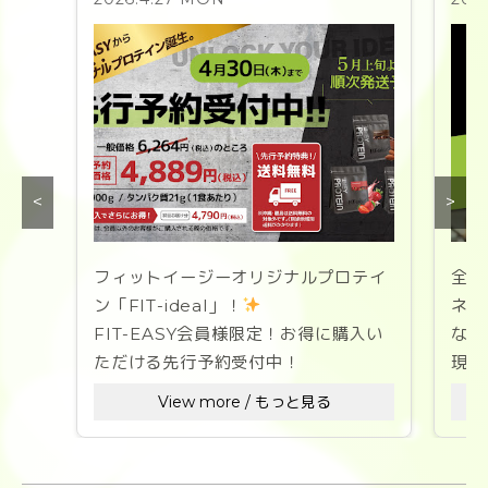
<
>
フィットイージーオリジナルプロテイ
全国
ン「FIT-ideal」！
ネス
FIT-EASY会員様限定！お得に購入い
なた
ただける先行予約受付中！
現在
を募
View more / もっと見る
「理想のなりたい自分」への道のりを
彩る、
ス
美味しさと溶けやすさを徹底追求した
1セ