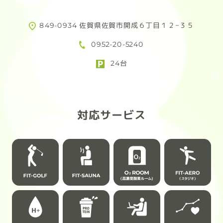
究極のプロテインが完成しました！
ため
活用
849-0934 佐賀県佐賀市開成６丁目１２−３５
FIT-EASYに入会してお得にプロテイ
合わ
0952-20-5240
ンを購入しよう！
頑
24台
ただ今！F.E会員様限定！
例：
4/30(木)まで先行予約受付中!!
72,
※経
先行予約なら
あり
対応サービス
通常 6,264円(税込) → 4,889円(税込)
さらに…
幅
送料無料!!
女性
柔軟
トレーニング後のご褒美にはもちろ
ん、
【応
仕事の合間やリラックスタイムにも寄
掲載
り添う3つのフレーバーをご用意
「フ