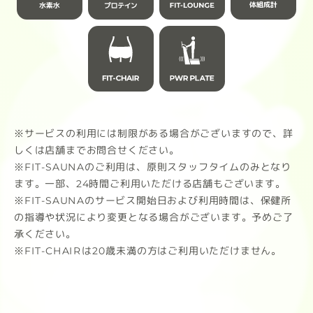
ルト
チョコレート（ナッツ風味）
す。
芳醇なカカオと香ばしいナッツの贅沢
な満足感。
皆様
ストロベリー
摘みたてのようなみずみずしい果実感
と華やかな香り。
※サービスの利用には制限がある場合がございますので、詳
しくは店舗までお問合せください。
※FIT-SAUNAのご利用は、原則スタッフタイムのみとなり
抹茶
ます。一部、24時間ご利用いただける店舗もございます。
甘すぎず後味スッキリ。心を整える落
※FIT-SAUNAのサービス開始日および利用時間は、保健所
ち着いた風味。
の指導や状況により変更となる場合がございます。予めご了
承ください。
1袋900g / タンパク質21g（1食分）
※FIT-CHAIRは20歳未満の方はご利用いただけません。
ダマになりにくく、ストレスフリーな
飲み心地をぜひ体感してください。