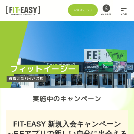
入会はこちら
MENU
MY PAGE
Skip
to
the
content
フィットイージー
佐賀北部バイパス店
実施中のキャンペーン