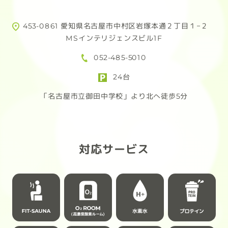
究極のプロテインが完成しました！
ため
活用
453-0861 愛知県名古屋市中村区岩塚本通２丁目１−２
FIT-EASYに入会してお得にプロテイ
合わ
MSインテリジェンスビル1F
ンを購入しよう！
052-485-5010
頑
ただ今！F.E会員様限定！
例：
24台
4/30(木)まで先行予約受付中!!
72,
「名古屋市立御田中学校」より北へ徒歩5分
※経
先行予約なら
あり
通常 6,264円(税込) → 4,889円(税込)
さらに…
幅
対応サービス
送料無料!!
女性
柔軟
トレーニング後のご褒美にはもちろ
ん、
【応
仕事の合間やリラックスタイムにも寄
掲載
り添う3つのフレーバーをご用意
「フ