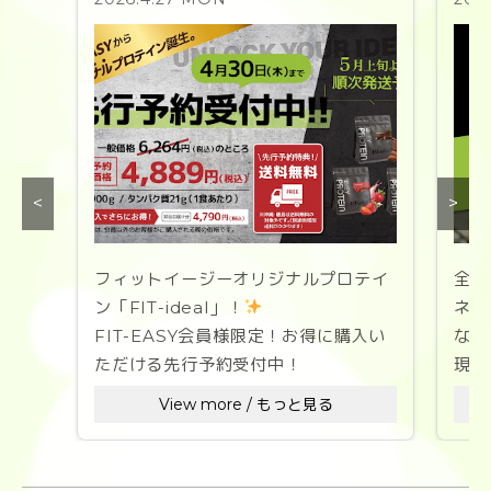
<
>
フィットイージーオリジナルプロテイ
全国
ン「FIT-ideal」！
ネス
FIT-EASY会員様限定！お得に購入い
なた
ただける先行予約受付中！
現在
を募
View more / もっと見る
「理想のなりたい自分」への道のりを
彩る、
ス
美味しさと溶けやすさを徹底追求した
1セ