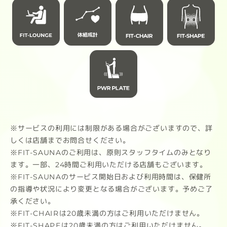
ルト
チョコレート（ナッツ風味）
す。
芳醇なカカオと香ばしいナッツの贅沢
な満足感。
皆様
ストロベリー
摘みたてのようなみずみずしい果実感
と華やかな香り。
抹茶
※サービスの利用には制限がある場合がございますので、詳
甘すぎず後味スッキリ。心を整える落
しくは店舗までお問合せください。
ち着いた風味。
※FIT-SAUNAのご利用は、原則スタッフタイムのみとなり
ます。一部、24時間ご利用いただける店舗もございます。
1袋900g / タンパク質21g（1食分）
※FIT-SAUNAのサービス開始日および利用時間は、保健所
の指導や状況により変更となる場合がございます。予めご了
承ください。
ダマになりにくく、ストレスフリーな
※FIT-CHAIRは20歳未満の方はご利用いただけません。
飲み心地をぜひ体感してください。
※FIT-SHAPEは20歳未満の方はご利用いただけません。