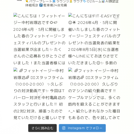
パワープレート
ラウンジ
サウナ
O2ルーム
AI顔認証
体組成計
駐車場24台完備
Instagram でフォロー
さらに読み込む