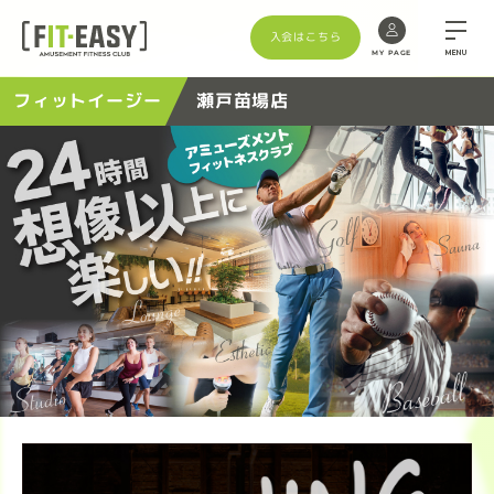
入会はこちら
MENU
MY PAGE
Skip
フィットイージー
瀬戸苗場店
to
the
content