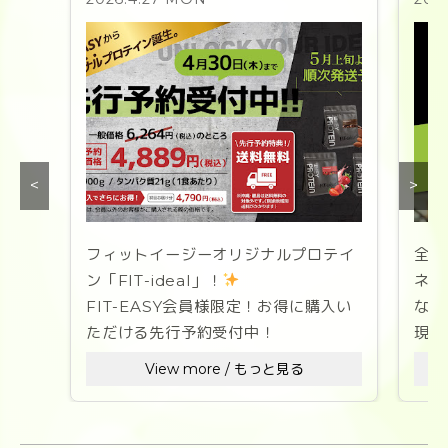
<
>
フィットイージーオリジナルプロテイ
全国
ン「FIT-ideal」！
ネス
FIT-EASY会員様限定！お得に購入い
なた
ただける先行予約受付中！
現在
を募
View more / もっと見る
「理想のなりたい自分」への道のりを
彩る、
ス
美味しさと溶けやすさを徹底追求した
1セ