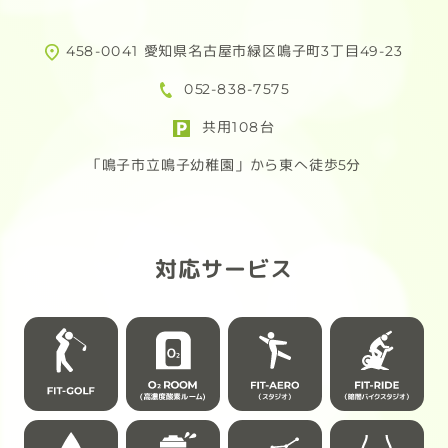
究極のプロテインが完成しました！
ため
活用
458-0041 愛知県名古屋市緑区鳴子町3丁目49-23
FIT-EASYに入会してお得にプロテイ
合わ
052-838-7575
ンを購入しよう！
頑
共用108台
ただ今！F.E会員様限定！
例：
「鳴子市立鳴子幼稚園」から東へ徒歩5分
4/30(木)まで先行予約受付中!!
72,
※経
先行予約なら
あり
通常 6,264円(税込) → 4,889円(税込)
対応サービス
さらに…
幅
送料無料!!
女性
柔軟
トレーニング後のご褒美にはもちろ
ん、
【応
仕事の合間やリラックスタイムにも寄
掲載
り添う3つのフレーバーをご用意
「フ