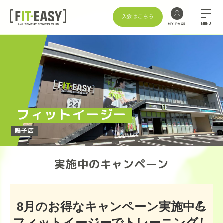
入会はこちら
MENU
MY PAGE
Skip
to
the
content
フィットイージー
鳴子店
実施中のキャンペーン