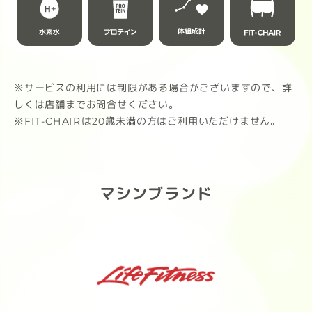
ルト
チョコレート（ナッツ風味）
す。
芳醇なカカオと香ばしいナッツの贅沢
な満足感。
皆様
※サービスの利用には制限がある場合がございますので、詳
ストロベリー
しくは店舗までお問合せください。
摘みたてのようなみずみずしい果実感
※FIT-CHAIRは20歳未満の方はご利用いただけません。
と華やかな香り。
抹茶
甘すぎず後味スッキリ。心を整える落
マシンブランド
ち着いた風味。
1袋900g / タンパク質21g（1食分）
ダマになりにくく、ストレスフリーな
飲み心地をぜひ体感してください。