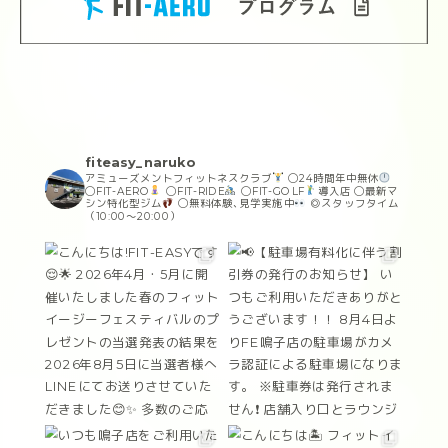
fiteasy_naruko
アミューズメントフィットネスクラブ
◯24時間年中無休
◯FIT-AERO
◯FIT-RIDE
◯FIT-GOLF
導入店
◯最新マ
シン特化型ジム
◯無料体験､見学実施中
◎スタッフタイム
（10:00〜20:00）