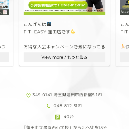
こんばんは
こ
FIT−EASY 蓮田店です
FI
いつ
お得な入会キャンペーンで気になってる
けどジムは初めてで...という方はまず見
な
View more / もっと見る
学・無料体験から
、本日
超お
見学のみの場合はお申し込み不要‼︎
よ
スタッフタイム(10:00〜20:00)の間に
店舗へお越し頂ければ見学可能です
今
349-0141 埼玉県蓮田市西新宿5-161
7月
048-812-5161
無料体験をご希望の場合は御電話、また
は店頭にてお気軽に御問い合わせくださ
入
40台
いね
事
「蓮田市立黒浜西小学校」から北へ徒歩15分