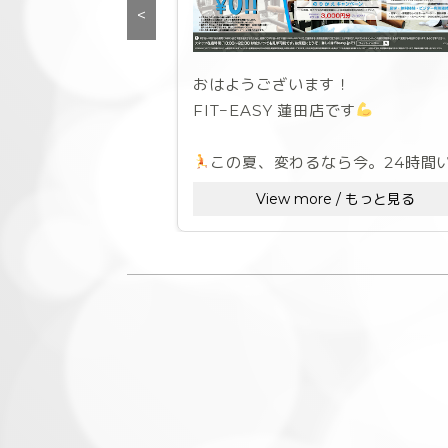
<
おはようございます！
FIT−EASY 蓮田店です
この夏、変わるなら今。24時間
でも、自分史上最高へ。
View more / もっと見る
超お得なSummer Campaign 
より開催中ですよ！
今月中にご入会して頂くと
8月・9月がお得に通い放題♪
入会金 ➡無料‼
事務手数料➡無料‼