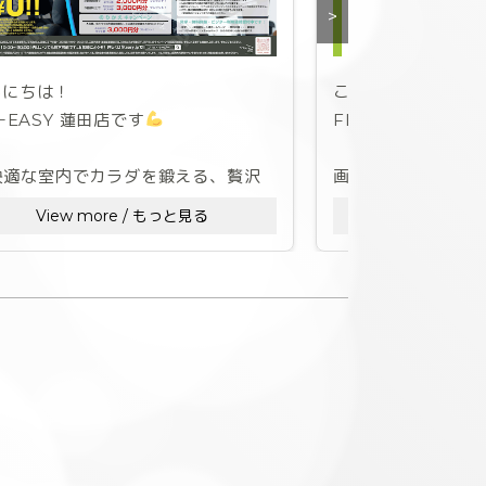
>
んにちは！
こんばんは！
T−EASY 蓮田店です
FIT-EASY 蓮田店
快適な室内でカラダを鍛える、贅沢
画像にもございま
自分時間。
日は台風の接近に
View more / もっと見る
View mor
となる可能性がご
得なSummer Campaign 、本日
り開催中です！
何卒ご了承いただ
月中にご入会して頂くと
お客様におかれま
・8月がお得に通い放題♪
二分にお気をつけ
会金 ➡無料‼
#ジム #gym #24時
務手数料➡無料‼
#ゴルフ #シミュレ