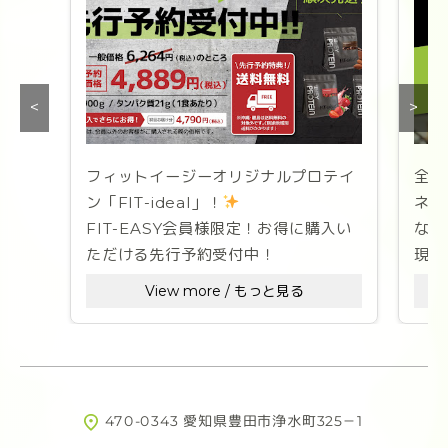
<
>
フィットイージーオリジナルプロテイ
全国
ン「FIT-ideal」！
ネス
FIT-EASY会員様限定！お得に購入い
なた
ただける先行予約受付中！
現在
を募
View more / もっと見る
「理想のなりたい自分」への道のりを
彩る、
ス
美味しさと溶けやすさを徹底追求した
1セ
究極のプロテインが完成しました！
ため
活用
470-0343 愛知県豊田市浄水町325－1
FIT-EASYに入会してお得にプロテイ
合わ