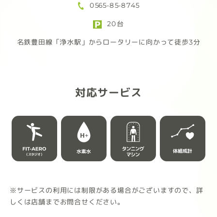
0565-85-8745
ンを購入しよう！
頑
20台
ただ今！F.E会員様限定！
例：
名鉄豊田線「浄水駅」からロータリーに向かって徒歩3分
4/30(木)まで先行予約受付中!!
72,
※経
先行予約なら
あり
通常 6,264円(税込) → 4,889円(税込)
対応サービス
さらに…
幅
送料無料!!
女性
柔軟
トレーニング後のご褒美にはもちろ
ん、
【応
仕事の合間やリラックスタイムにも寄
掲載
り添う3つのフレーバーをご用意
「フ
ルト
※サービスの利用には制限がある場合がございますので、詳
チョコレート（ナッツ風味）
す。
しくは店舗までお問合せください。
芳醇なカカオと香ばしいナッツの贅沢