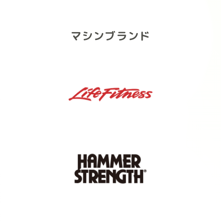
な満足感。
皆様
ストロベリー
マシンブランド
摘みたてのようなみずみずしい果実感
と華やかな香り。
抹茶
甘すぎず後味スッキリ。心を整える落
ち着いた風味。
1袋900g / タンパク質21g（1食分）
ダマになりにくく、ストレスフリーな
飲み心地をぜひ体感してください。
#FITEASY #フィットイージー
#FITideal #プロテイン #ボティメイ