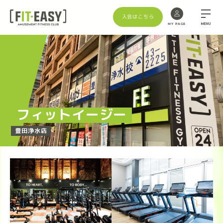
入会はこちら
MENU
MY PAGE
Skip
to
the
content
フィットイージー
豊田浄水店