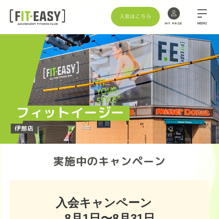
入会はこちら
MENU
MY PAGE
Skip
to
the
content
フィットイージー
伊那店
実施中のキャンペーン