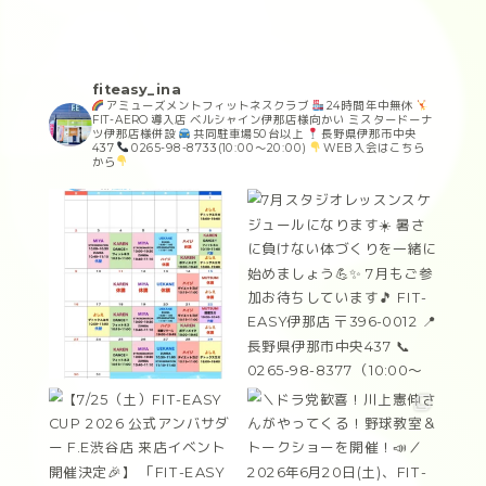
fiteasy_ina
アミューズメントフィットネスクラブ
24時間年中無休
FIT-AERO導入店
ベルシャイン伊那店様向かい
ミスタードーナ
ツ伊那店様併設
共同駐車場50台以上
長野県伊那市中央
437
0265-98-8733(10:00〜20:00)
WEB入会はこちら
から